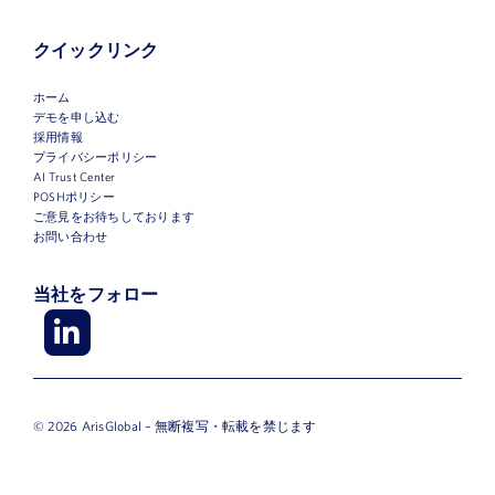
ニュース
クイックリンク
デモを申し込む
ホーム
デモを申し込む
当社について
採用情報
プライバシーポリシー
AI Trust Center
お客様ログイン
POSHポリシー
ご意見をお待ちしております
お問い合わせ
当社をフォロー
© 2026 ArisGlobal – 無断複写・転載を禁じます