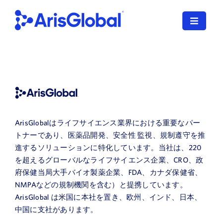
コ
ン
ナ
テ
ビ
ン
ゲ
日本語
ツ
ー
に
シ
LifeSphere
ョ
ス
ン
キ
NavaX
を
ッ
切
ArisGlobalはライフサイエンス業界における重要なパー
プ
XDI
り
トナーであり、医薬品開発、安全性 監視、規制遵守を推
す
替
進するソリューションに特化しています。当社は、220
る
SPORIFY
え
を超えるグローバルなライフサイエンス企業、CRO、政
る
府保健当局大手バイオ製薬企業、FDA、カナダ保健省、
導入サービス
NMPAなどの規制機関を含む）と提携しています。
ArisGlobal は米国に本社を置き、欧州、インド、日本、
当社のお客様
中国に支社があります。