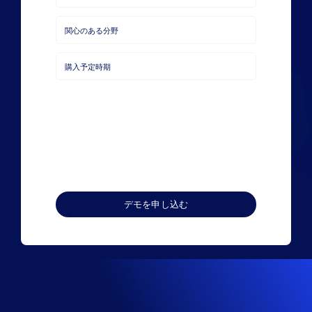
メ
ー
ル
役
ア
職
ド
会
レ
社
ス
名
本
社
所
関
在
心
国
の
購
あ
入
る
の
分
時
野
期