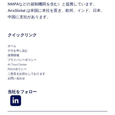
名
NMPAなどの規制機関を含む）と提携しています。
ArisGlobal は米国に本社を置き、欧州、インド、日本、
中国に支社があります。
姓
クイックリンク
メ
ー
ホーム
ル
デモを申し込む
役
採用情報
ア
プライバシーポリシー
職
AI Trust Center
ド
POSHポリシー
会
レ
ご意見をお待ちしております
社
お問い合わせ
ス
名
本
当社をフォロー
社
所
関
在
心