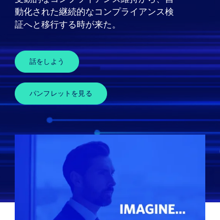
ニュース
動化された継続的なコンプライアンス検
証へと移行する時が来た。
デモを申し込む
当社について
話をしよう
お客様ログイン
パンフレットを見る