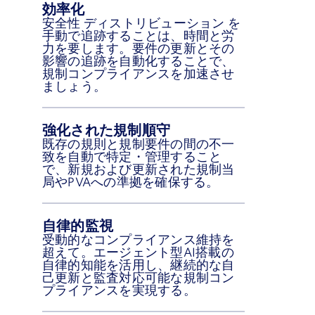
効率化
安全性 ディストリビューション を
手動で追跡することは、時間と労
力を要します。要件の更新とその
影響の追跡を自動化することで、
規制コンプライアンスを加速させ
ましょう。
強化された規制順守
既存の規則と規制要件の間の不一
致を自動で特定・管理すること
で、新規および更新された規制当
局やPVAへの準拠を確保する。
自律的監視
受動的なコンプライアンス維持を
超えて。エージェント型AI搭載の
自律的知能を活用し、継続的な自
己更新と監査対応可能な規制コン
プライアンスを実現する。