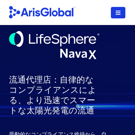
コ
ン
ナ
テ
ビ
ン
ゲ
日本語
ツ
ー
に
シ
LifeSphere
ョ
ス
ン
キ
NavaX
を
ッ
切
プ
流通代理店：自律的な
XDI
り
す
コンプライアンスによ
替
る
SPORIFY
え
る、より迅速でスマー
る
トな太陽光発電の流通
導入サービス
当社のお客様
受動的なコンプライアンス維持から、自