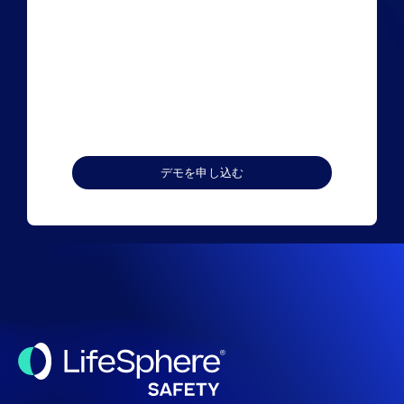
所
関
在
心
国
の
購
あ
入
る
の
分
時
野
期