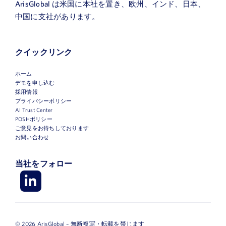
ArisGlobal は米国に本社を置き、欧州、インド、日本、
中国に支社があります。
メ
ー
ル
クイックリンク
役
ア
ホーム
職
ド
デモを申し込む
採用情報
レ
プライバシーポリシー
会
ス
AI Trust Center
社
POSHポリシー
ご意見をお待ちしております
名
お問い合わせ
本
社
当社をフォロー
所
関
在
心
国
の
© 2026 ArisGlobal – 無断複写・転載を禁じます
購