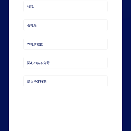
名
メ
ー
ル
役
ア
職
ド
レ
会
ス
社
名
本
社