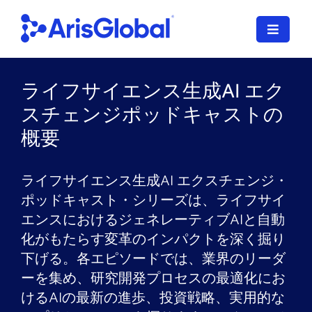
コ
ン
ナ
テ
ビ
ン
ゲ
日本語
ツ
ライフサイエンス生成AI エク
ー
に
シ
スチェンジポッドキャストの
LifeSphere
ョ
ス
概要
ン
キ
NavaX
を
ッ
切
プ
ライフサイエンス生成AI エクスチェンジ・
XDI
り
す
ポッドキャスト・シリーズは、ライフサイ
替
る
エンスにおけるジェネレーティブAIと自動
SPORIFY
え
る
化がもたらす変革のインパクトを深く掘り
導入サービス
下げる。各エピソードでは、業界のリーダ
ーを集め、研究開発プロセスの最適化にお
当社のお客様
けるAIの最新の進歩、投資戦略、実用的な