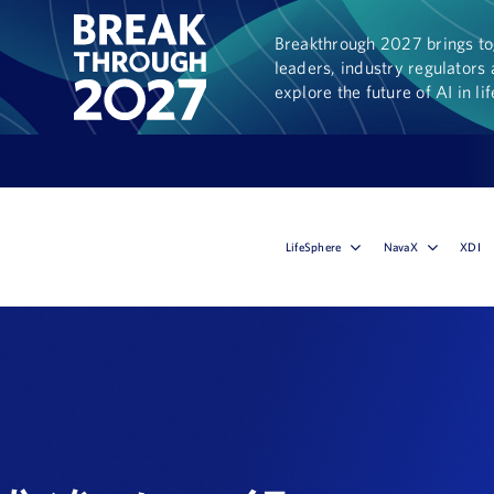
Breakthrough 2027 brings tog
leaders, industry regulators 
explore the future of AI in li
LifeSphere
NavaX
XDI