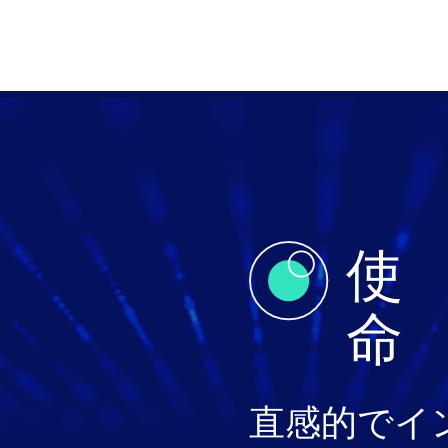
使
命
直感的でイ