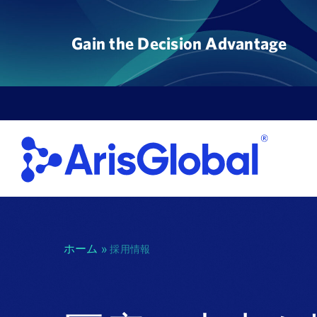
コ
ン
Gain the Decision Advantage
テ
ン
ツ
に
ス
キ
ッ
プ
す
る
ホーム
»
採用情報