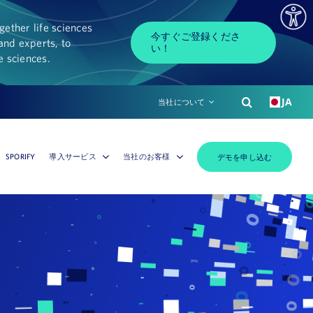
ether life sciences
今すぐご登録くださ
and experts, to
い！
fe sciences.
JA
当社について
SPORIFY
導入サービス
当社のお客様
デモを申し込む