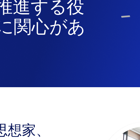
推進する役
に関心があ
思想家、