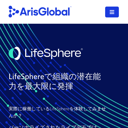
コ
ン
ナ
テ
ビ
ン
ゲ
日本語
ツ
ー
に
シ
LifeSphere
ョ
ス
ン
キ
NavaX
を
ッ
切
プ
LifeSphereで組織の潜在能
XDI
り
す
替
力を最大限に発揮
る
SPORIFY
え
る
導入サービス
実際に稼働しているLifeSphereを体験してみませ
んか？
当社のお客様
パーソナライズされたライブデモでは、