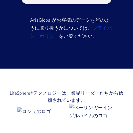
名
本
社
ArisGlobalがお客様のデータをどのよ
所
関
うに取り扱うかについては、
プライバ
在
心
シーポリシー
をご覧ください。
国
の
購
あ
入
る
の
分
時
野
期
LifeSphere®テクノロジーは、業界リーダーたちから信
頼されています。