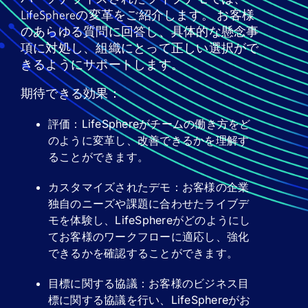
ニュース
LifeSphereの変革をご紹介します。 お客様
のあらゆる質問に回答し、具体的な懸念事
項に対処し、組織にとって正しい選択がで
デモを申し込む
きるようにサポートします。
当社について
期待できる効果：
お客様ログイン
評価：LifeSphereがチームの働き方をど
のように変革し、改善できるかを理解す
ることができます。
カスタマイズされたデモ：お客様の企業
独自のニーズや課題に合わせたライブデ
モを体験し、LifeSphereがどのようにし
てお客様のワークフローに適応し、強化
できるかを確認することができます。
目標に関する協議：お客様のビジネス目
標に関する協議を行い、LifeSphereがお