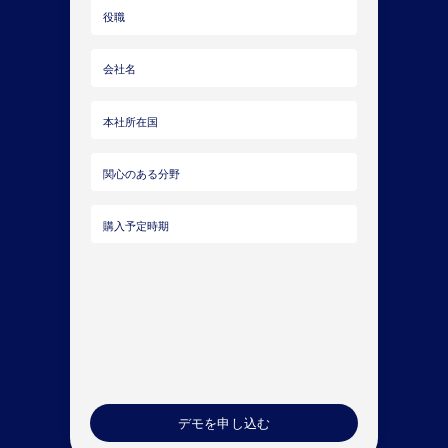
姓
名
メ
ー
ル
役
ア
職
ド
会
レ
社
ス