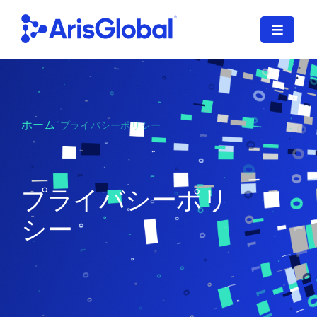
コ
ン
ナ
テ
ビ
ン
ゲ
日本語
ツ
ー
に
シ
LifeSphere
ョ
ス
ホーム
"
プライバシーポリシー
ン
キ
NavaX
を
ッ
切
プ
XDI
り
プライバシーポリ
す
替
る
シー
SPORIFY
え
る
導入サービス
当社のお客様