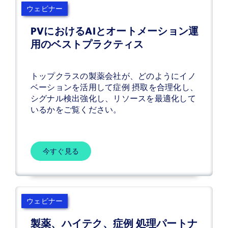
ウェビナー
PVにおけるAIとオートメーション運
用のベストプラクティス
トップクラスの製薬会社が、どのようにイノ
ベーションを活用して症例 摂取を合理化し、
シグナル検出強化し、リソースを最適化して
いるかをご覧ください。
名
今すぐ見る
姓
メ
ウェビナー
ー
ル
製薬、ハイテク、症例 処理パートナ
役