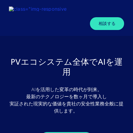
コ
ン
テ
相談する
ン
ツ
に
ス
PVエコシステム全体でAIを運
キ
ッ
用
プ
す
AIを活用した変革の時代が到来。
る
最新のテクノロジーを数ヶ月で導入し
実証された現実的な価値を貴社の安全性業務全般に提
供します。