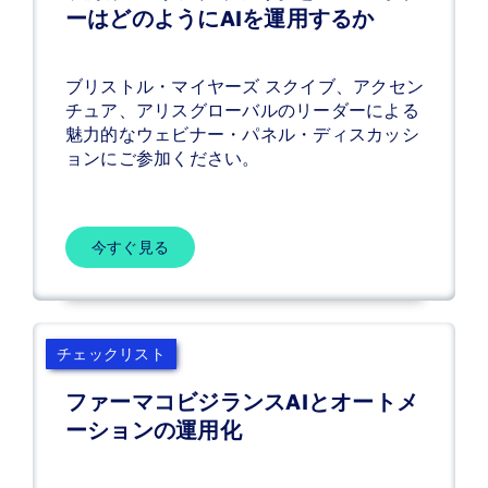
ア
ーはどのようにAIを運用するか
職
ド
会
レ
ブリストル・マイヤーズ スクイブ、アクセン
社
ス
チュア、アリスグローバルのリーダーによる
名
本
魅力的なウェビナー・パネル・ディスカッシ
ョンにご参加ください。
社
所
在
今すぐ見る
国
チェックリスト
ファーマコビジランスAIとオートメ
ーションの運用化