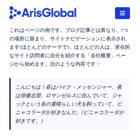
コ
ン
ナ
テ
ビ
ン
これはページの例です。ブログ記事とは異なり、1つ
ゲ
日本語
ツ
の場所に留まり、サイトナビゲーションに表示され
ー
に
シ
ます(ほとんどのテーマで)。ほとんどの人は、潜在的
LifeSphere
ョ
ス
なサイト訪問者に自分を紹介する「会社概要」ペー
ン
キ
ジから始めます。次のような内容です：
NavaX
を
ッ
切
プ
XDI
り
こんにちは！昼はバイク・メッセンジャー、夜
す
替
は俳優志望。ロサンゼルスに住んでいて、ジャ
る
SPORIFY
え
ックという名の素晴らしい犬を飼っていて、ピ
る
ニャコラーダが好きなんだ。(ピニャコラーダが
導入サービス
好きです。）
当社のお客様