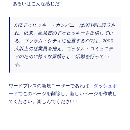
...あるいはこんな感じだ：
ニュース
デモを申し込む
XYZドゥヒッキー・カンパニーは1971年に設立さ
れ、以来、高品質のドゥヒッキーを提供してい
当社について
る。ゴッサム・シティに位置するXYZは、2000
人以上の従業員を抱え、ゴッサム・コミュニテ
お客様ログイン
ィのために様々な素晴らしい活動を行ってい
る。
ワードプレスの新規ユーザーであれば、
ダッシュボ
ードで
このページを削除し、新しいページを作成し
てください。楽しんでください！