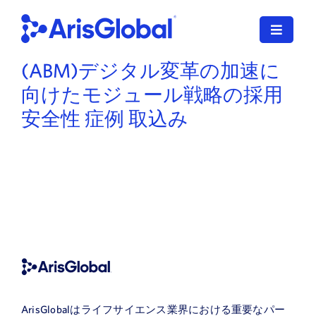
コ
ン
ナ
テ
ビ
(ABM)デジタル変革の加速に
ン
ゲ
日本語
ツ
ー
向けたモジュール戦略の採用
に
シ
安全性 症例 取込み
LifeSphere
ョ
ス
ン
キ
NavaX
を
ッ
切
プ
XDI
り
す
替
る
SPORIFY
え
る
導入サービス
当社のお客様
ArisGlobalはライフサイエンス業界における重要なパー