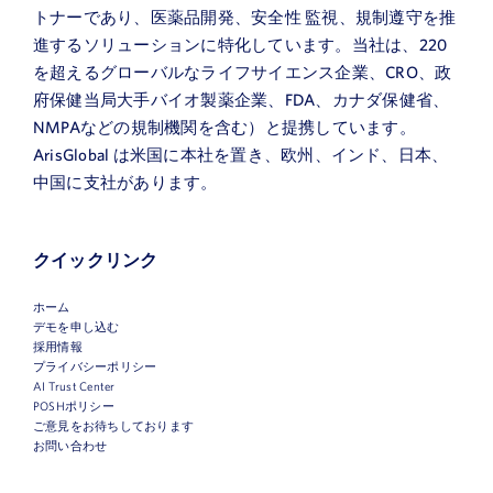
トナーであり、医薬品開発、安全性 監視、規制遵守を推
ニュース
進するソリューションに特化しています。当社は、220
を超えるグローバルなライフサイエンス企業、CRO、政
デモを申し込む
府保健当局大手バイオ製薬企業、FDA、カナダ保健省、
NMPAなどの規制機関を含む）と提携しています。
当社について
ArisGlobal は米国に本社を置き、欧州、インド、日本、
中国に支社があります。
お客様ログイン
クイックリンク
ホーム
デモを申し込む
採用情報
プライバシーポリシー
AI Trust Center
POSHポリシー
ご意見をお待ちしております
お問い合わせ