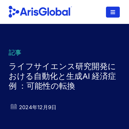
コ
ン
ナ
テ
ビ
ン
ゲ
日本語
ツ
ー
に
シ
LifeSphere
ョ
ス
記事
ン
キ
NavaX
を
ライフサイエンス研究開発に
ッ
切
プ
おける自動化と生成AI 経済症
XDI
り
す
例 ：可能性の転換
替
る
SPORIFY
え
る
導入サービス
2024年12月9日
当社のお客様